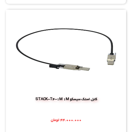
کابل استک سیسکو STACK-T4-1M 1M
۴۴.۰۰۰.۰۰۰
تومان