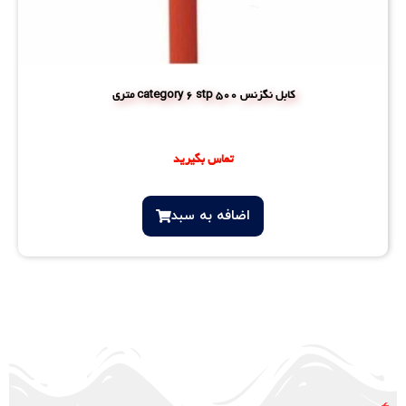
کابل نگزنس category 6 stp 500 متری
تماس بگیرید
اضافه‌ به سبد