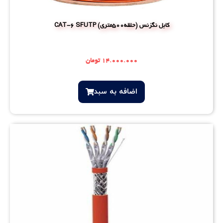
کابل نگزنس (حلقه500متری) CAT-6 SFUTP
۱۴.۰۰۰.۰۰۰
تومان
اضافه‌ به سبد