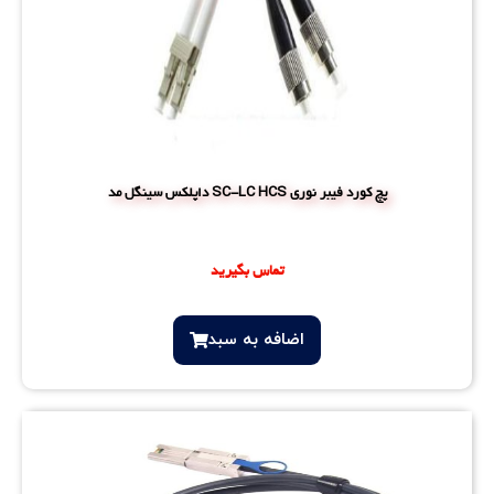
پچ کورد فیبر نوری SC-LC HCS داپلکس سینگل مد
تماس بگیرید
اضافه‌ به سبد