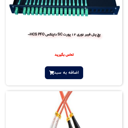
پچ پنل فیبر نوری 12 پورت SC داپلکس HCS PFO-
تماس بگیرید
اضافه‌ به سبد