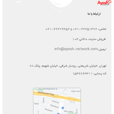
ارتباط با ما
تماس: 22251372-021
و
021-22279252
فروش سایت: داخلی 103
ایمیل:
info@ayesh-network.com
تهران ،خیابان شریعتی، رودبار شرقی، خیابان شهیم، پلاک 28
کد پستی: 1546663311