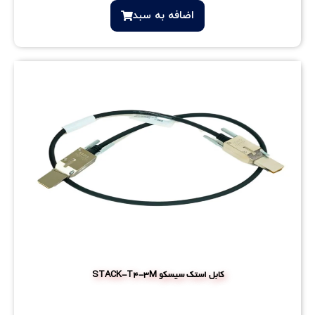
اضافه‌ به سبد
کابل استک سیسکو STACK-T4-3M